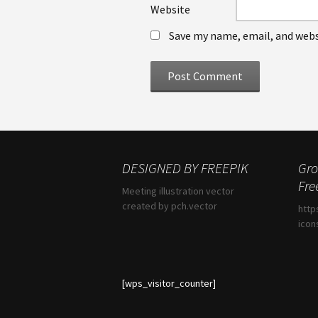
Website
Save my name, email, and webs
DESIGNED BY FREEPIK
Gro
Fre
Meeting illustration vector
created by pch.vector
http
icon
[wps_visitor_counter]