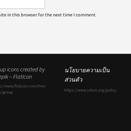
ite in this browser for the next time I comment.
up icons created by
นโยบายความเป็น
epik – Flaticon
ส่วนตัว
s://www.flaticon.com/free-
https://www.srburi.org/policy
s/group