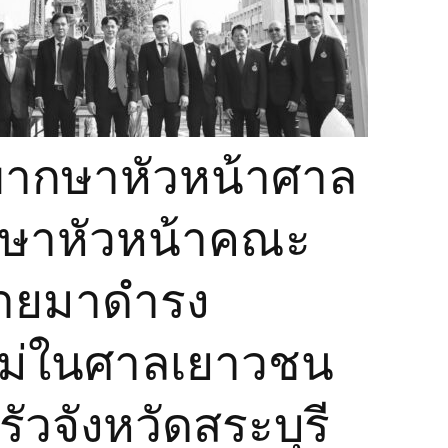
มชน
พิพากษาหัวหน้าศาล
ากษาหัวหน้าคณะ
งย้ายมาดำรง
ม่ในศาลเยาวชน
วจังหวัดสระบุรี