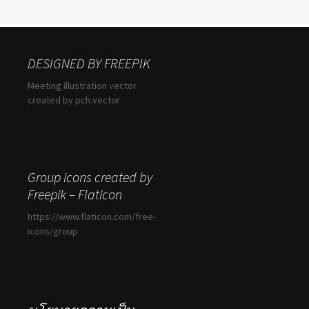
DESIGNED BY FREEPIK
Meeting illustration vector
created by pch.vector
Group icons created by
Freepik – Flaticon
https://www.flaticon.com/free-
icons/group