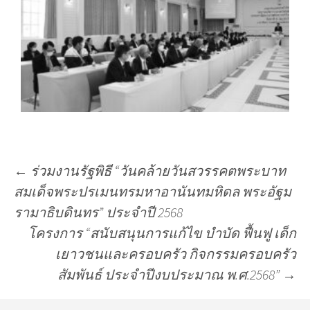
←
ร่วมงานรัฐพิธี “วันคล้ายวันสวรรคตพระบาท
สมเด็จพระปรเมนทรมหาอานันทมหิดล พระอัฐม
รามาธิบดินทร” ประจำปี 2568
โครงการ “สนับสนุนการแก้ไข บำบัด ฟื้นฟู เด็ก
เยาวชนและครอบครัว กิจกรรมครอบครัว
สัมพันธ์ ประจำปีงบประมาณ พ.ศ.2568”
→