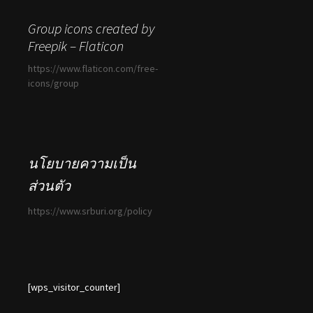
Group icons created by
Freepik – Flaticon
https://www.flaticon.com/free-
icons/group
นโยบายความเป็น
ส่วนตัว
https://www.srburi.org/policy
[wps_visitor_counter]