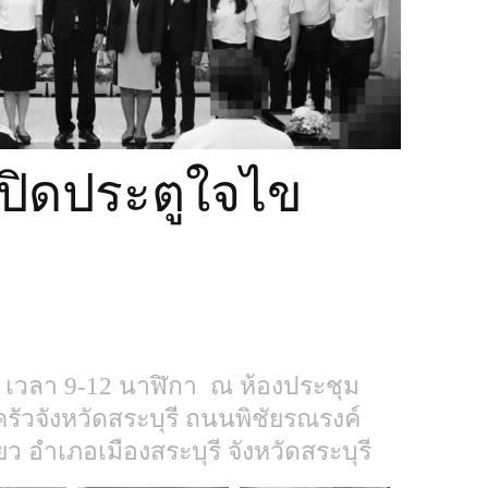
มชน
ปิดประตูใจไข
8 เวลา 9-12 นาฬิกา
ณ ห้องประชุม
วจังหวัดสระบุรี ถนนพิชัยรณรงค์
อำเภอเมืองสระบุรี จังหวัดสระบุรี