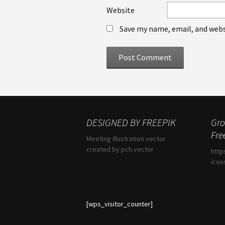
Website
Save my name, email, and webs
DESIGNED BY FREEPIK
Gro
Fre
Meeting illustration vector
created by pch.vector
http
icon
[wps_visitor_counter]