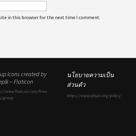
ite in this browser for the next time I comment.
up icons created by
นโยบายความเป็น
epik – Flaticon
ส่วนตัว
s://www.flaticon.com/free-
https://www.srburi.org/policy
s/group